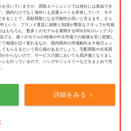
力を注いでいますが、買取エージェントでは他社には真似でき
す。国内だけでなく海外にも流通ルートを所有していて、モデ
できることで、高額買取になる可能性が高いと言えます。さら
9年という、ブランド査定に経験と知識が豊富なスタッフが在籍
はもちろん、数多くのモデルを展開するROLEX(ロレックス)
ン)などの商品でも、個々のモデルの特徴や中古市場での相場を常に把握し
どで相場が日々変わるなか、国内国外の市場動向をチ毎日ェッ
してもらえるという安心感があるでしょう。宅配買取や出張買
切かからないので、サービスの面においても高評価となりまし
ーンも行っているので、バッグやジュエリーなどをまとめて売
よ。
詳細をみる
ミ