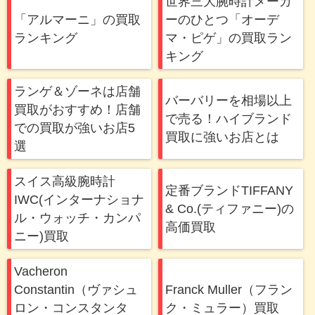
世界三大腕時計メーカ
「アルマーニ」の買取
ーのひとつ「オーデ
仕事帰りに寄りやすいということで選びまし
ランキング
マ・ピゲ」の買取ラン
た。使っていなかったジュエリーですが思い出
キング
の品だったのでいくらで売れるか不安でした
が、相場通りの値段になり良かったです。た
ランゲ＆ゾーネは店舗
だ、男性スタッフの方ばかりだったため少し入
バーバリーを相場以上
買取がおすすめ！店舗
りづらかったです。
で売る！ハイブランド
での買取が強いお店5
買取に強いお店とは
選
佐藤
(3.0)
スイス高級腕時計
定番ブランドTIFFANY
今は使っていないブランドもののアクセサリー
IWC(インターナショナ
& Co.(ティファニー)の
を売りましたが、鑑定書がなかったからかそこ
ル・ウォッチ・カンパ
高価買取
まで高額にはなりませんでした。ただ、実際の
ニー)買取
市場価格を見ると相当な値段だと分かったの
Vacheron
で、納得できました。
Constantin（ヴァシュ
Franck Muller（フラン
ロン・コンスタンタ
ク・ミュラー）買取