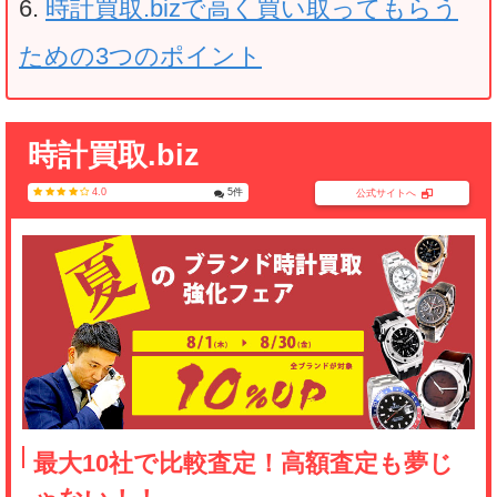
時計買取.bizで高く買い取ってもらう
ための3つのポイント
時計買取.biz
4.0
5
件
公式サイトへ
最大10社で比較査定！高額査定も夢じ