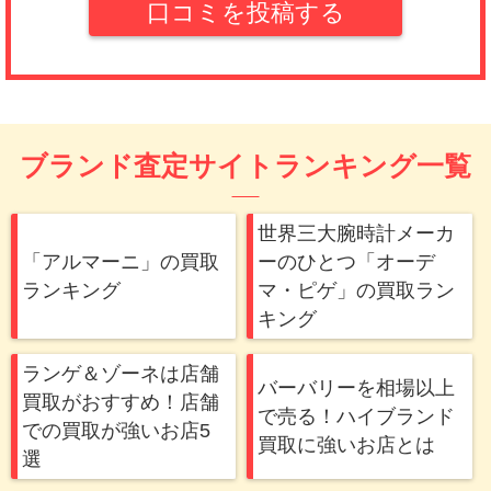
愛子
口コミを投稿する
(3.5)
少し痛みがあったせいか、査定額は低く感じま
したが、スムーズに取引できたのでよかったで
す。
ブランド査定サイトランキング一覧
S,S
(4.0)
世界三大腕時計メーカ
「アルマーニ」の買取
ーのひとつ「オーデ
使わなくなった時計を売りたくて、こちらを利
ランキング
マ・ピゲ」の買取ラン
用しました。思ってた以上の価格がついてびっ
キング
くりしています。
ランゲ＆ゾーネは店舗
M,J
バーバリーを相場以上
買取がおすすめ！店舗
(4.0)
で売る！ハイブランド
での買取が強いお店5
買取に強いお店とは
とにかく簡単でした。下調べしなくていいのが
選
一番のポイントです。満足してます。