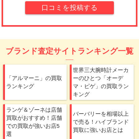
もらえたので有難かったですね。色んなジャン
口コミを投稿する
ルをまとめて売れるから、大掃除のときにまた
利用したいと思います(笑)
まー
(4.0)
ブランド査定サイトランキング一覧
ビデオチャットかなり便利。手間かけたくない
人には良いと思う。機械式時計とブランドバッ
世界三大腕時計メーカ
グを売りましたが、査定額は相場くらいだった
「アルマーニ」の買取
ーのひとつ「オーデ
ので、そのまま依頼しました。なにより簡単な
ランキング
マ・ピゲ」の買取ラン
ので、また利用しようと思います。
キング
美香
ランゲ＆ゾーネは店舗
バーバリーを相場以上
(3.5)
買取がおすすめ！店舗
で売る！ハイブランド
での買取が強いお店5
電話対応からとても印象がよく、すぐに出張に
買取に強いお店とは
選
来てくれて助かりました。入金も迅速でスタッ