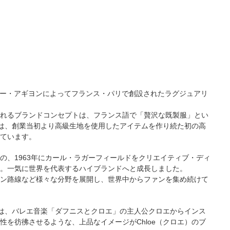
ギャビー・アギヨンによってフランス・パリで創設されたラグジュアリ
れるブランドコンセプトは、フランス語で「贅沢な既製服」とい
エ）は、創業当初より高級生地を使用したアイテムを作り続た初の高
ています。
の、1963年にカール・ラガーフィールドをクリエイティブ・ディ
。一気に世界を代表するハイブランドへと成長しました。
ン路線など様々な分野を展開し、世界中からファンを集め続けて
由来は、バレエ音楽「ダフニスとクロエ」の主人公クロエからインス
性を彷彿させるような、上品なイメージがChloe（クロエ）のブ