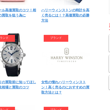
ール高価買取のコツ！相
ハリーウィンストンの時計を高
の買取を狙う為に
く売るには！？高価買取の必勝
方法
ランド
ブランド
リの買取前に知ってほし
女性の憧れハリーウィンスト
取相場と買取のコツ
ン！高く売るのにおすすめの買
取方法とは？
ランド
ブランド