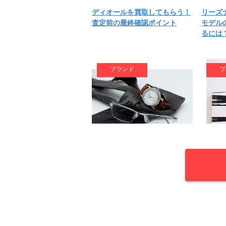
ディオールを買取してもらう！
リーズ
査定前の最終確認ポイント
モデル
るには
ブランド
ブ
レトロから現行デザインまで。
初めの
個性的なタグホイヤーの買取相
ヤー。
場は？
秘訣と
ブランド
ブ