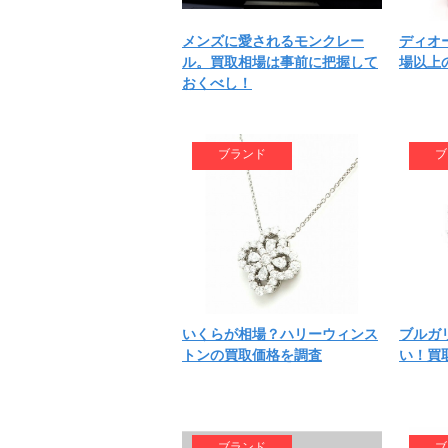
メンズに愛されるモンクレー
ディオ
ル。買取相場は事前に把握して
場以上
おくべし！
ブランド
ブ
いくらが相場？ハリーウィンス
ブルガ
トンの買取価格を調査
い！買
ブランド
ブ