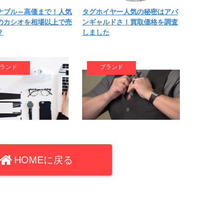
ナブル～高価まで！人気
タグホイヤー人気の秘密はアバ
のカシオを相場以上で売
ンギャルドさ！買取価格を調査
？
しました
ランド
ブランド
一本に選ばれるタグホイ
安価で大注目チープカシオの買
HOMEに戻る
思い出の時計を高く売る
取状況は？高く売るにはコツが
は
ある！
ランド
ブランド