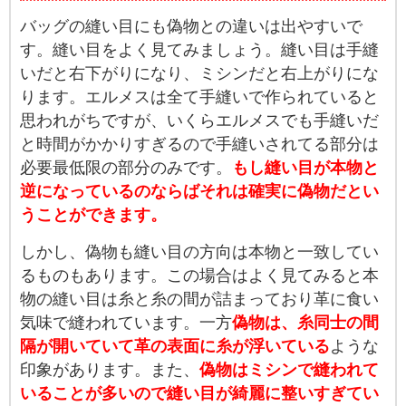
バッグの縫い目にも偽物との違いは出やすいで
す。縫い目をよく見てみましょう。縫い目は手縫
いだと右下がりになり、ミシンだと右上がりにな
ります。エルメスは全て手縫いで作られていると
思われがちですが、いくらエルメスでも手縫いだ
と時間がかかりすぎるので手縫いされてる部分は
必要最低限の部分のみです。
もし縫い目が本物と
逆になっているのならばそれは確実に偽物だとい
うことができます。
しかし、偽物も縫い目の方向は本物と一致してい
るものもあります。この場合はよく見てみると本
物の縫い目は糸と糸の間が詰まっており革に食い
気味で縫われています。一方
偽物は、糸同士の間
隔が開いていて革の表面に糸が浮いている
ような
印象があります。また、
偽物はミシンで縫われて
いることが多いので縫い目が綺麗に整いすぎてい