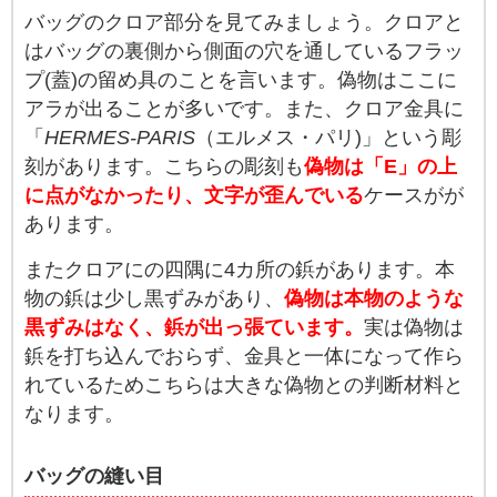
バッグのクロア部分を見てみましょう。クロアと
はバッグの裏側から側面の穴を通しているフラッ
プ(蓋)の留め具のことを言います。偽物はここに
アラが出ることが多いです。また、クロア金具に
「
HERMES-PARIS
（エルメス・パリ)」という彫
刻があります。こちらの彫刻も
偽物は「E」の上
に点がなかったり、文字が歪んでいる
ケースがが
あります。
またクロアにの四隅に4カ所の鋲があります。本
物の鋲は少し黒ずみがあり、
偽物は本物のような
黒ずみはなく、鋲が出っ張ています。
実は偽物は
鋲を打ち込んでおらず、金具と一体になって作ら
れているためこちらは大きな偽物との判断材料と
なります。
バッグの縫い目