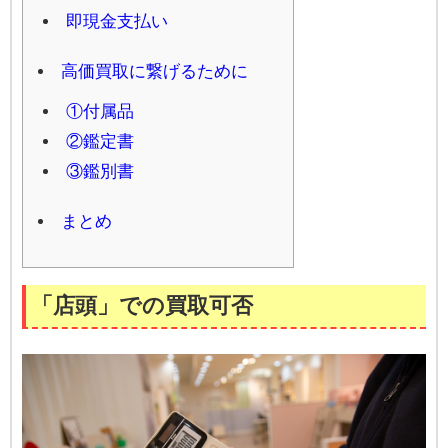
即現金支払い
高価買取に繋げるために
①付属品
②鑑定書
③鑑別書
まとめ
「店頭」での買取可否