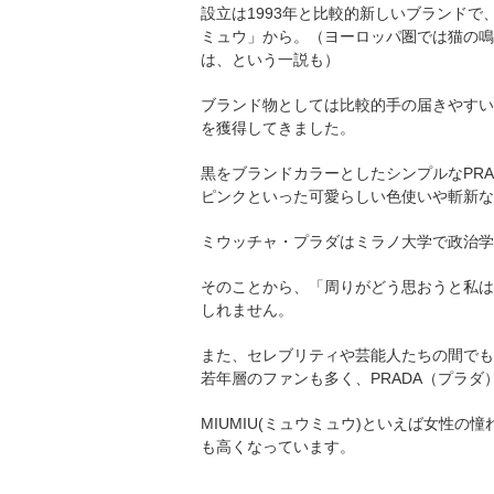
設立は1993年と比較的新しいブランド
ミュウ」から。（ヨーロッパ圏では猫の鳴
は、という一説も）
ブランド物としては比較的手の届きやすい
を獲得してきました。
黒をブランドカラーとしたシンプルなPRAD
ピンクといった可愛らしい色使いや斬新な
ミウッチャ・プラダはミラノ大学で政治学
そのことから、「周りがどう思おうと私は
しれません。
また、セレブリティや芸能人たちの間でも
若年層のファンも多く、PRADA（プラ
MIUMIU(ミュウミュウ)といえば女性
も高くなっています。