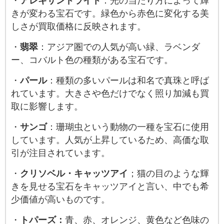
・
アレキサンドライト
：光の当たり方によって輝
きが変わる宝石です。緑色から赤色に変化する美
しさが買取価格に反映されます。
・
翡翠
：アジア圏での人気が高い緑、ラベンダ
ー、コバルト色の種類がある宝石です。
・
パール
：種類の多いパールは和名で真珠と呼ば
れています。大きさや色だけでなく照り加減も買
取に影響します。
・
サンゴ
：珊瑚虫という動物の一種を宝石に使用
しています。人気が上昇しているため、高価な取
引が注目されています。
・
クリソベル・キャッツアイ
；猫の目のような輝
きを見せる宝石をキャッツアイと言い、中でも希
少価値が高いものです。
・
トパーズ：
青、赤、オレンジ、黄色など色味の