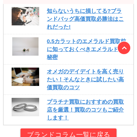
知らないうちに損してる?ブラ
ンドバッグ高価買取必勝法はこ
れだった!
0.5カラットのエメラルド買取前
に知っておくべきエメラルドの
秘密
オメガのデイデイトを高く売り
たい！そんなときに試したい高
価買取のコツ
プラチナ買取におすすめの買取
店を厳選！買取のコツもご紹介
します！
ブランドコラム一覧に戻る